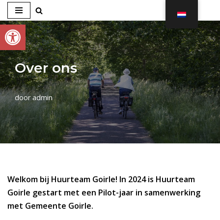
Toolbar openen
Ga
naar
de
Over ons
inhoud
door
admin
Welkom bij Huurteam Goirle! In 2024 is Huurteam
Goirle gestart met een Pilot-jaar in samenwerking
met Gemeente Goirle.