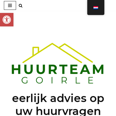
Toolbar openen
Ga
naar
de
inhoud
eerlijk advies op
uw huurvragen