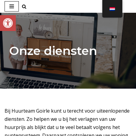
Toolbar openen
Ga
naar
de
inhoud
Onze diensten
Bij Huurteam Goirle kunt u terecht voor uiteenlopende
diensten. Zo helpen we u bij het verlagen van uw
huurprijs als blijkt dat u te veel betaalt volgens het
puntensysteem. Daarnaast controleren we uw woning