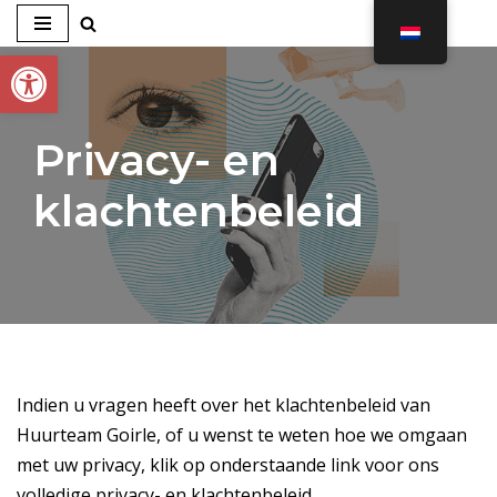
Toolbar openen
Ga
naar
de
Privacy- en
inhoud
klachtenbeleid
Indien u vragen heeft over het klachtenbeleid van
Huurteam Goirle, of u wenst te weten hoe we omgaan
met uw privacy, klik op onderstaande link voor ons
volledige privacy- en klachtenbeleid.